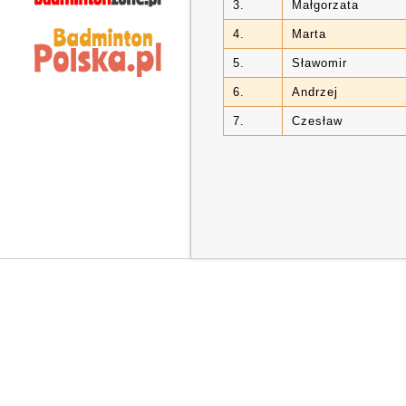
3.
Małgorzata
4.
Marta
5.
Sławomir
6.
Andrzej
7.
Czesław