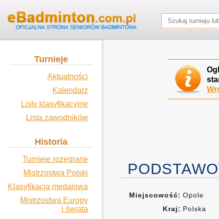
Turnieje
Og
Aktualności
sta
Wró
Kalendarz
Listy klasyfikacyjne
Lista zawodników
Historia
Turnieje rozegrane
PODSTAWO
Mistrzostwa Polski
Klasyfikacja medalowa
Miejscowość:
Opole
Mistrzostwa Europy
i świata
Kraj:
Polska