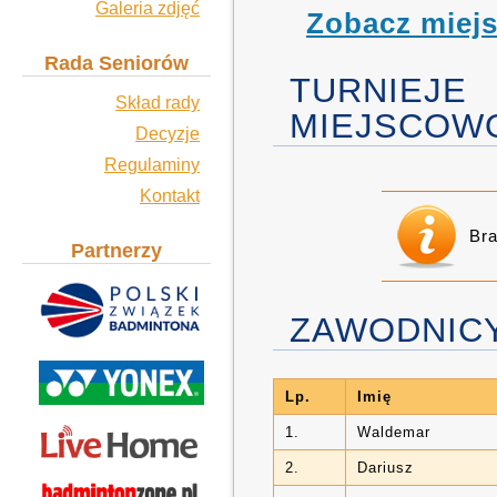
Galeria zdjęć
Zobacz miej
Rada Seniorów
TURNIE
Skład rady
MIEJSCOW
Decyzje
Regulaminy
Kontakt
Br
Partnerzy
ZAWODNICY
Lp.
Imię
1.
Waldemar
2.
Dariusz