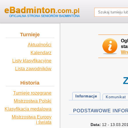
Turnieje
Og
Aktualności
sta
Wró
Kalendarz
Listy klasyfikacyjne
Lista zawodników
Historia
Turnieje rozegrane
Informacje
Komunikat
Mistrzostwa Polski
Klasyfikacja medalowa
PODSTAWOWE INFO
Mistrzostwa Europy
i świata
Data:
12 - 13.03.20