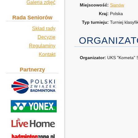
Galeria zdjęć
Miejscowość:
Sianów
Kraj:
Polska
Rada Seniorów
Typ turnieju:
Turniej klasyf
Skład rady
Decyzje
ORGANIZA
Regulaminy
Kontakt
Organizator:
UKS "Kometa" 
Partnerzy