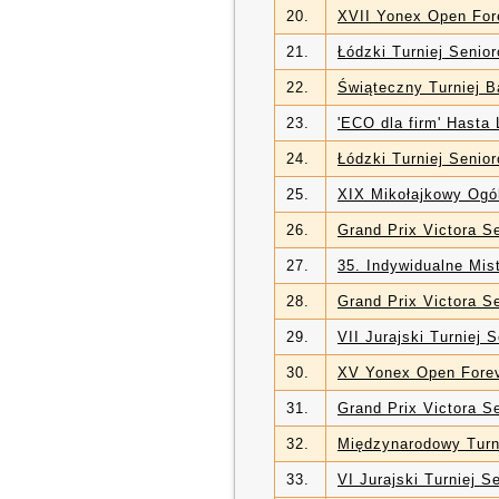
20.
XVII Yonex Open For
21.
Łódzki Turniej Senio
22.
Świąteczny Turniej 
23.
'ECO dla firm' Hasta
24.
Łódzki Turniej Senio
25.
XIX Mikołajkowy Ogól
26.
Grand Prix Victora S
27.
35. Indywidualne Mis
28.
Grand Prix Victora S
29.
VII Jurajski Turniej 
30.
XV Yonex Open Fore
31.
Grand Prix Victora S
32.
Międzynarodowy Turn
33.
VI Jurajski Turniej S