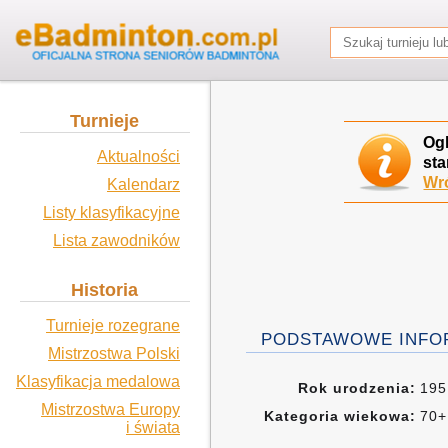
Turnieje
Og
Aktualności
sta
Wró
Kalendarz
Listy klasyfikacyjne
Lista zawodników
Historia
Turnieje rozegrane
PODSTAWOWE INFO
Mistrzostwa Polski
Klasyfikacja medalowa
Rok urodzenia:
19
Mistrzostwa Europy
Kategoria wiekowa:
70+
i świata