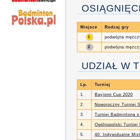
OSIĄGNIĘC
Miejsce
Rodzaj gry
1
podwójna mężcz
2
podwójna mężcz
UDZIAŁ W 
Lp.
Turniej
1.
Bayjonn Cup 2020
2.
Noworoczny Turniej
3.
Turniej Badmintona 
4.
Ogólnopolski Turniej
5.
40. Indywidualne Mis