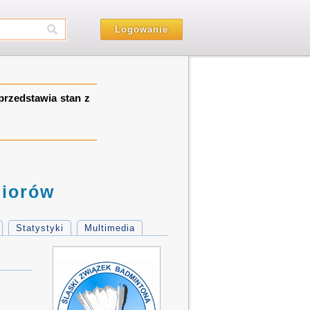
Logowanie
Aktualności
przedstawia stan z
20.06.2012
Ruszyły
prace
nad
stworzeniem
Oficjalnej
Strony
niorów
Seniorów
Badmintona...
Czytaj
całość
Statystyki
Multimedia