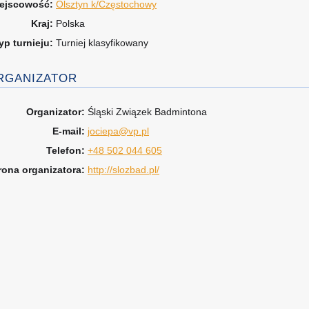
ejscowość:
Olsztyn k/Częstochowy
Kraj:
Polska
yp turnieju:
Turniej klasyfikowany
RGANIZATOR
Organizator:
Śląski Związek Badmintona
E-mail:
jociepa@vp.pl
Telefon:
+48 502 044 605
rona organizatora:
http://slozbad.pl/