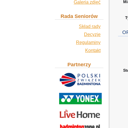
Mi
Galeria zdjęć
Rada Seniorów
T
Skład rady
O
Decyzje
Regulaminy
Kontakt
Partnerzy
St