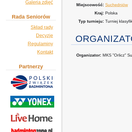
Galeria zdjęć
Miejscowość:
Suchedniów
Kraj:
Polska
Rada Seniorów
Typ turnieju:
Turniej klasyf
Skład rady
Decyzje
ORGANIZA
Regulaminy
Kontakt
Organizator:
MKS "Orlicz" S
Partnerzy