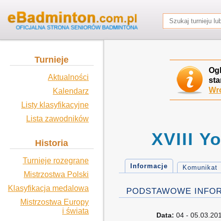
Turnieje
Og
Aktualności
sta
Wró
Kalendarz
Listy klasyfikacyjne
Lista zawodników
XVIII Y
Historia
Turnieje rozegrane
Informacje
Komunikat
Mistrzostwa Polski
Klasyfikacja medalowa
PODSTAWOWE INFO
Mistrzostwa Europy
i świata
Data:
04 - 05.03.20