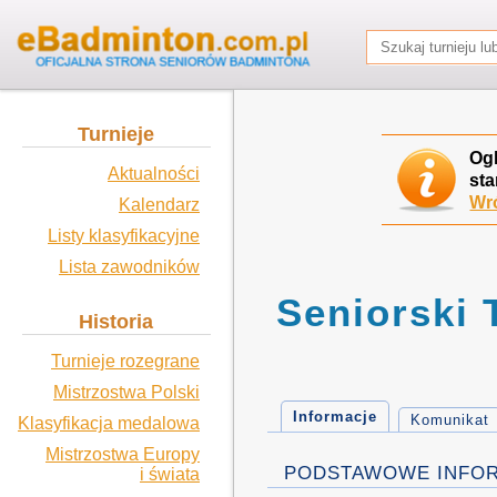
Turnieje
Og
Aktualności
sta
Wró
Kalendarz
Listy klasyfikacyjne
Lista zawodników
Seniorski 
Historia
Turnieje rozegrane
Mistrzostwa Polski
Informacje
Komunikat
Klasyfikacja medalowa
Mistrzostwa Europy
PODSTAWOWE INFO
i świata