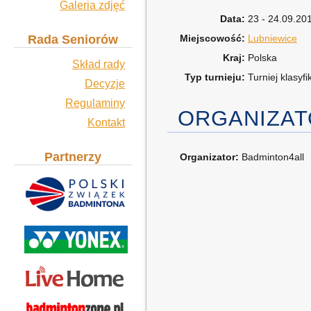
Galeria zdjęć
Data:
23 - 24.09.20
Rada Seniorów
Miejscowość:
Lubniewice
Kraj:
Polska
Skład rady
Typ turnieju:
Turniej klasyf
Decyzje
Regulaminy
ORGANIZA
Kontakt
Partnerzy
Organizator:
Badminton4all