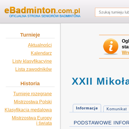
Turnieje
Og
Aktualności
sta
Wró
Kalendarz
Listy klasyfikacyjne
Lista zawodników
XXII Mikoł
Historia
Turnieje rozegrane
Mistrzostwa Polski
Informacje
Komunikat
Klasyfikacja medalowa
Mistrzostwa Europy
PODSTAWOWE INFO
i świata