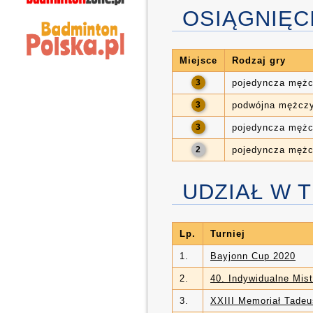
OSIĄGNIĘC
Miejsce
Rodzaj gry
3
pojedyncza męż
3
podwójna mężcz
3
pojedyncza męż
2
pojedyncza męż
UDZIAŁ W 
Lp.
Turniej
1.
Bayjonn Cup 2020
2.
40. Indywidualne Mis
3.
XXIII Memoriał Tade