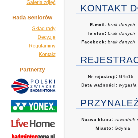
Galeria zdjęć
KONTAKT D
Rada Seniorów
E-mail:
brak danych
Skład rady
Telefon:
brak danych
Decyzje
Facebook:
brak danych
Regulaminy
Kontakt
REJESTRA
Partnerzy
Nr rejestrcji:
G4515
Data ważności:
wygasła
PRZYNALE
Nazwa klubu:
zawodnik 
Miasto:
Gdynia