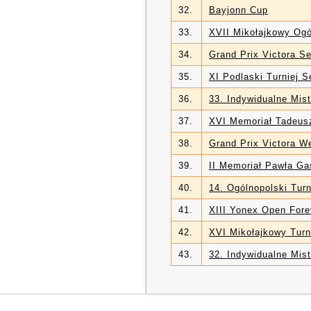
32.
Bayjonn Cup
33.
XVII Mikołajkowy Ogó
34.
Grand Prix Victora S
35.
XI Podlaski Turniej
36.
33. Indywidualne Mis
37.
XVI Memoriał Tadeus
38.
Grand Prix Victora W
39.
II Memoriał Pawła Ga
40.
14. Ogólnopolski Tu
41.
XIII Yonex Open Fore
42.
XVI Mikołajkowy Turn
43.
32. Indywidualne Mis