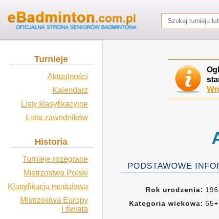
Turnieje
Og
Aktualności
sta
Wró
Kalendarz
Listy klasyfikacyjne
Lista zawodników
Historia
Turnieje rozegrane
PODSTAWOWE INFO
Mistrzostwa Polski
Klasyfikacja medalowa
Rok urodzenia:
19
Mistrzostwa Europy
Kategoria wiekowa:
55+
i świata