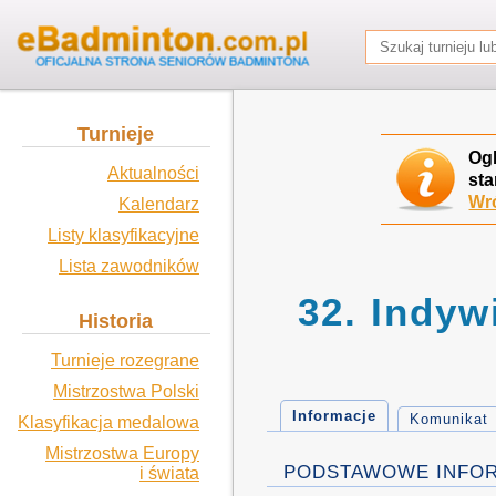
Turnieje
Og
Aktualności
sta
Wró
Kalendarz
Listy klasyfikacyjne
Lista zawodników
32. Indyw
Historia
Turnieje rozegrane
Mistrzostwa Polski
Informacje
Komunikat
Klasyfikacja medalowa
Mistrzostwa Europy
PODSTAWOWE INFO
i świata