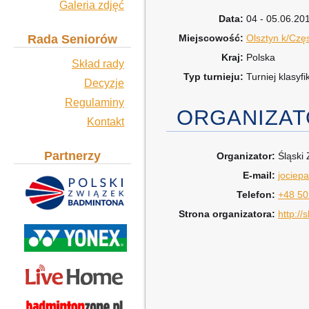
Galeria zdjęć
Data:
04 - 05.06.20
Rada Seniorów
Miejscowość:
Olsztyn k/Czę
Kraj:
Polska
Skład rady
Typ turnieju:
Turniej klasyf
Decyzje
Regulaminy
ORGANIZA
Kontakt
Partnerzy
Organizator:
Śląski
E-mail:
jociep
Telefon:
+48 50
Strona organizatora:
http://