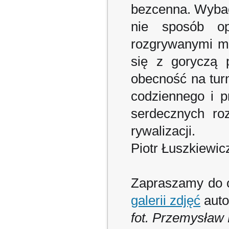
bezcenna. Wybacz
nie sposób op
rozgrywanymi me
się z goryczą p
obecność na tur
codziennego i p
serdecznych ro
rywalizacji.
Piotr Łuszkiewic
Zapraszamy do 
galerii zdjęć
auto
fot. Przemysław