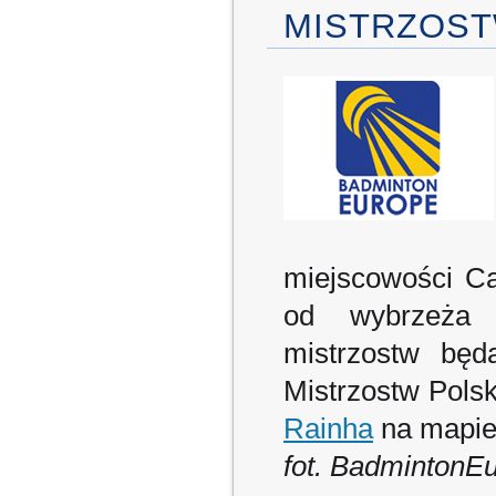
MISTRZOST
miejscowości Ca
od wybrzeża 
mistrzostw będ
Mistrzostw Pols
Rainha
na mapie
fot. BadmintonE