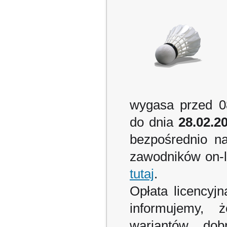
wygasa przed 0
do dnia
28.02.2
bezpośrednio n
zawodników on-li
tutaj
.
Opłata licencyj
informujemy, 
wariantów dob