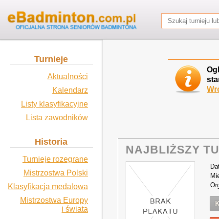
Turnieje
Og
Aktualności
sta
Wró
Kalendarz
Listy klasyfikacyjne
Lista zawodników
Historia
NAJBLIŻSZY TU
Turnieje rozegrane
Da
Mistrzostwa Polski
Mi
Or
Klasyfikacja medalowa
Mistrzostwa Europy
K
i świata