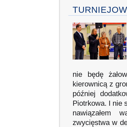
TURNIEJOW
nie będę żałow
kierownicą z gr
później dodatk
Piotrkowa. I nie
nawiązałem w
zwycięstwa w d