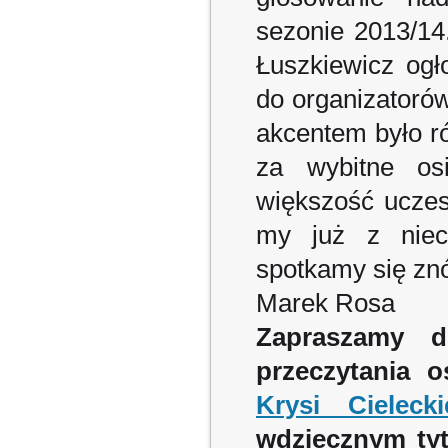
sezonie 2013/14
Łuszkiewicz ogł
do organizatoró
akcentem było r
za wybitne os
większość uczes
my już z niec
spotkamy się zn
Marek Rosa
Zapraszamy d
przeczytania o
Krysi Cielecki
wdzięcznym tyt