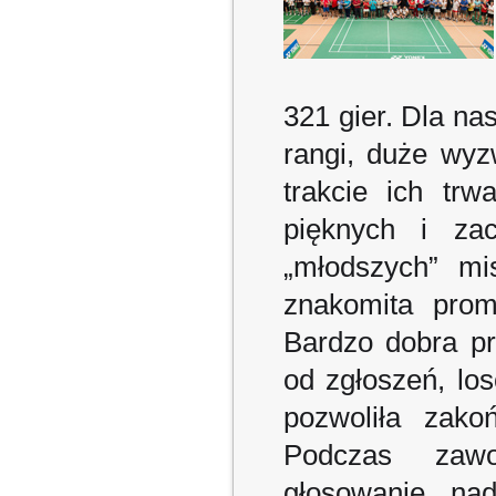
321 gier. Dla na
rangi, duże wyz
trakcie ich trw
pięknych i zac
„młodszych” mi
znakomita prom
Bardzo dobra pr
od zgłoszeń, l
pozwoliła zako
Podczas zaw
głosowanie nad