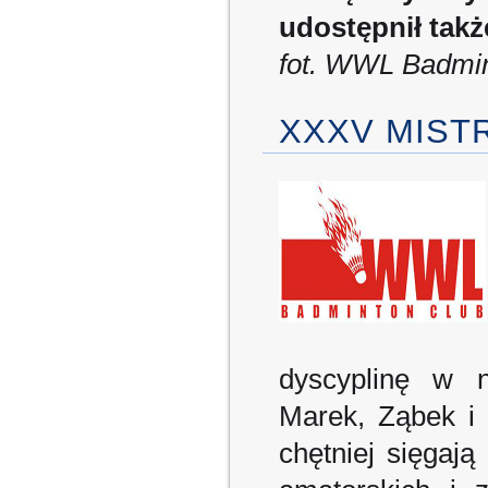
udostępnił takż
fot. WWL Badmin
XXXV MIST
dyscyplinę w n
Marek, Ząbek i 
chętniej sięgają 