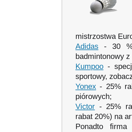
mistrzostwa Euro
Adidas
- 30 % 
badmintonowy z 
Kumpoo
- specj
sportowy, zobac
Yonex
- 25% rab
piórowych;
Victor
- 25% rab
rabat 20%) na art
Ponadto firm