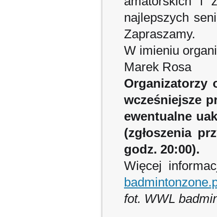
amatorskich i 
najlepszych seni
Zapraszamy.
W imieniu organ
Marek Rosa
Organizatorzy 
wcześniejsze p
ewentualne uak
(zgłoszenia pr
godz. 20:00).
Więcej informac
badmintonzone.p
fot. WWL badmin