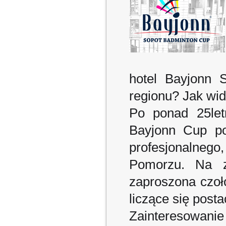
hotel Bayjonn 
regionu? Jak wid
Po ponad 25let
Bayjonn Cup pos
profesjonalnego
Pomorzu. Na z
zaproszona czoł
liczące się post
Zainteresowani