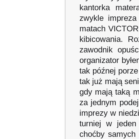
kantorka mater
zwykle impreza 
matach VICTOR'a
kibicowania. R
zawodnik opuśc
organizator był
tak późnej porze
tak już mają seni
gdy mają taką mo
za jednym podej
imprezy w niedzi
turniej w jeden
choćby samych f