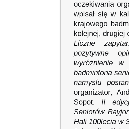
oczekiwania orga
wpisał się w ka
krajowego badm
kolejnej, drugiej
Liczne zapyt
pozytywne op
wyróżnienie w 
badmintona seni
namysłu postan
organizator, An
Sopot.
II edyc
Seniorów Bayjo
Hali 100lecia w 