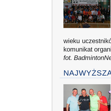
wieku uczestnik
komunikat organ
fot. BadmintonN
NAJWYŻSZA