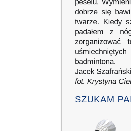
peselu. Wymieni
dobrze się baw
twarze. Kiedy 
padałem z nóg
zorganizować 
uśmiechnięty
badmintona.
Jacek Szafrańsk
fot. Krystyna Cie
SZUKAM PA