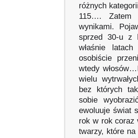
różnych kategori
115…. Zatem 
wynikami. Poja
sprzed 30-u z h
właśnie latach
osobiście prze
wtedy włosów…I
wielu wytrwały
bez których ta
sobie wyobrazi
ewoluuje świat 
rok w rok coraz
twarzy, które na