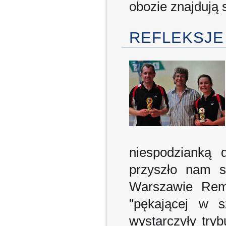
obozie znajdują 
REFLEKSJE
niespodzianką 
przyszło nam s
Warszawie Remb
"pękającej w s
wystarczyły tryb