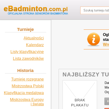
Turnieje
Og
Aktualności
sta
Wró
Kalendarz
Listy klasyfikacyjne
Lista zawodników
Historia
NAJBLIŻSZY TU
Turnieje rozegrane
Da
Mistrzostwa Polski
Mi
Or
Klasyfikacja medalowa
Mistrzostwa Europy
K
i świata