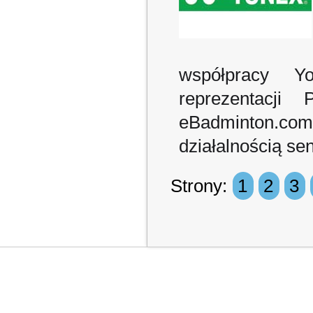
współpracy Y
reprezentacji 
eBadminton.c
działalnością se
Strony:
1
2
3