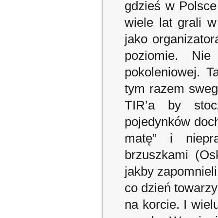
gdzieś w Polsce
wiele lat grali 
jako organizato
poziomie. Nie
pokoleniowej. 
tym razem swego
TIR’a by sto
pojedynków doch
matę” i niepr
brzuszkami (Osk
jakby zapomnieli
co dzień towarzy
na korcie. I wie